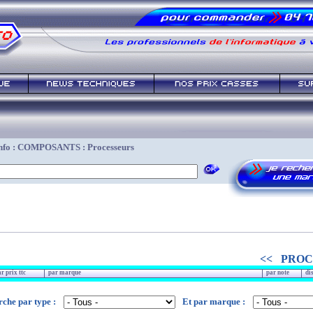
info : COMPOSANTS : Processeurs
<< PROC
r prix ttc
par marque
par note
di
che par type :
Et par marque :