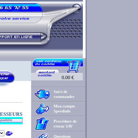
0.00 €
Suivi de
commandes
Mon compte
Speedinfo
ESSEURS
sponibilité
Procédure de
retour SAV
Questions